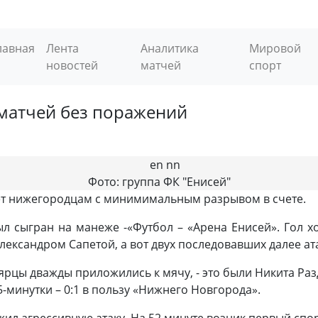
лавная
Лента
Аналитика
Мировой
новостей
матчей
спорт
матчей без поражений
Фото: группа ФК "Енисей"
ет нижегородцам с минимимальным разрывом в счете.
ыл сыгран на манеже -
«Футбол – «Арена Енисей». Гол 
ександром Сапетой, а вот двух последовавших далее ат
рцы дважды приложились к мячу, - это были Никита Раз
-минутки – 0:1 в пользу «Нижнего Новгорода».