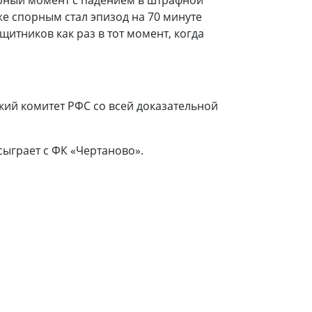
орный момент с падением в штрафной
е спорным стал эпизод на 70 минуте
итников как раз в тот момент, когда
кий комитет РФС со всей доказательной
ыграет с ФК «Чертаново».