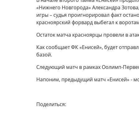
В начале второго тайма «Енисей» продол
«Нижнего Новгорода» Александра Зотова,
игры – судья проигнорировал факт остано
красноярский форвард выбегал к воротам
Остаток матча красноярцы провели в ата
Как сообщает ФК «Енисей», будет отправ
базой.
Следующий матч в рамках Оолимп-Первенс
Напоним, предыдущий матч «Енисей» - м
Поделиться: