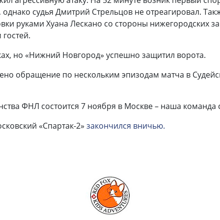
жил агрессивную атаку. На 52 минуте возник первый сп
 однако судья Дмитрий Стрельцов не отреагировал. Такж
вки руками Хуана Лескано со стороны нижегородских защ
 гостей.
ках, но «Нижний Новгород» успешно защитил ворота.
лено обращение по нескольким эпизодам матча в Судейс
тва ФНЛ состоится 7 ноября в Москве – наша команда с
осковский «Спартак-2»
закончился вничью.