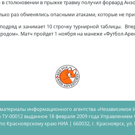
- в столкновении в прыжке травму получил форвард Анзо
ько раз обменялись опасными атаками, которые не прив
 подряд и занимает 10 строчку турнирной таблицы. Вп
одом». Матч пройдет 1 ноября на манеже «Футбол-Арен
 материалы информационного агентства «Независимое 
 ТУ-00012 выданное 18 февраля 2009 года Управлением
 Красноярскому краю НИА | 660032, г. Красноярск, ул. Бел