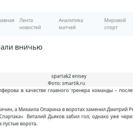
лавная
Лента
Аналитика
Мировой
новостей
матчей
спорт
грали вничью
Фото: smartik.ru
лферова в качестве главного тренера команды – посл
Кичин, а Михаила Опарина в воротах заменил Дмитрий Р
«Спартака» Виталий Дьяков забил гол, однако уже чере
 пустые ворота.