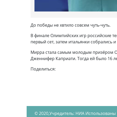
До победы не хвтило совсем чуть-чуть.
В финале Олимпийских игр российские т
первый сет, затем итальянки собрались и вы
Мирра стала самым молодым призёром Оли
Дженнифер Каприати. Тогда ей было 16 ле
Поделиться:
© 2020,Учредитель: НИА Использованы