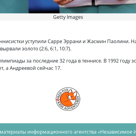
Getty Images
еннисистки уступили Сарре Эррани и Жасмин Паолини. Н
рвали золото (2:6, 6:1, 10:7).
мпиады за последние 32 года в теннисе. В 1992 году з
т, а Андреевой сейчас 17.
 материалы информационного агентства «Независимое 