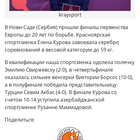
kraysport
В Нови-Саде (Сербия) прошли финалы первенства
Европы до 20 лет по борьбе. Красноярская
спортсменка Елена Курова завоевала серебро
соревнований в весовой категории до 59 кг.
В квалификации наша спортсменка одолела полячку
Эмилию Свиржевску (2-0), в четвертьфинале
оказалась сильнее венгерки Виктории Борсос (10-0),
а в полуфинале победила представительницу
Турции Севим Акбас (4-0). В финале Курова со
счетом 10-14 уступила азербайджанской
спортсменке Рузанне Маммадовой.
Поделиться: