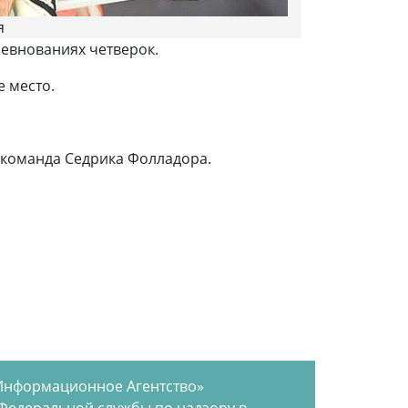
я
ревнованиях четверок.
 место.
я команда Седрика Фолладора.
Информационное Агентство»
 Федеральной службы по надзору в