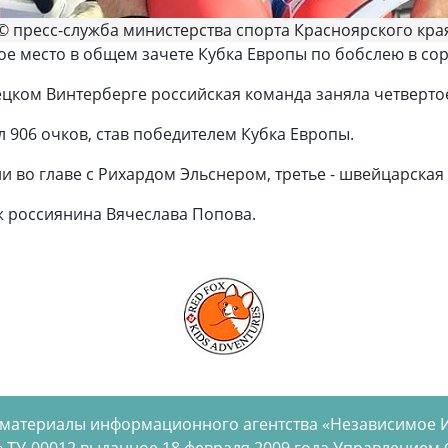
© пресс-служба министерства спорта Красноярского кра
ое место в общем зачете Кубка Европы по бобслею в со
цком Винтерберге российская команда заняла четвертое
 906 очков, став победителем Кубка Европы.
ии во главе с Рихардом Эльснером, третье - швейцарска
ж россиянина Вячеслава Попова.
 материалы информационного агентства «Независимое 
 ТУ-00012 выданное 18 февраля 2009 года Управлением