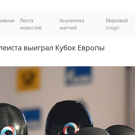
лавная
Лента
Аналитика
Мировой
новостей
матчей
спорт
леиста выиграл Кубок Европы