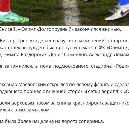
«Енисей»-«Олимп-Долгопрудный» закончился вничью.
Виктор Тренев сделал сразу пять изменений в старто
карточек вынужден был пропустить матч с ФК «Олимп-
 Никита Раздорских, Денис Самойлов, Александр Ломак
 запомнился, а поле подмосковного стадиона «Роди
лександр Масловский открылся по левому флангу и сдела
падающего прошел с внешней стороны сетки ворот ФК «
вели верховым пасом за спины красноярских защитнико
авился с этим замыслом.
да была более нацелена на ворота соперника.