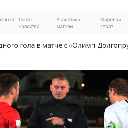
лавная
Лента
Аналитика
Мировой
новостей
матчей
спорт
одного гола в матче с «Олимп-Долгоп