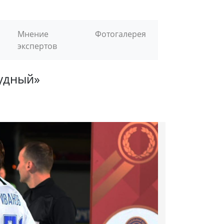
Мнение
Фотогалерея
экспертов
рудный»