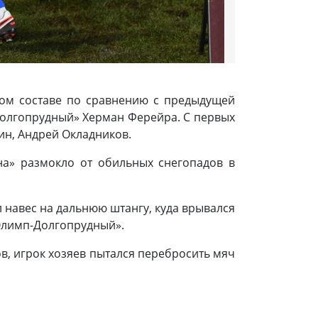
вом составе по сравнению с предыдущей
Долгопрудный» Херман Ферейра. С первых
ин, Андрей Окладников.
на» размокло от обильных снегопадов в
л навес на дальнюю штангу, куда врывался
Олимп-Долгопрудный».
в, игрок хозяев пытался перебросить мяч