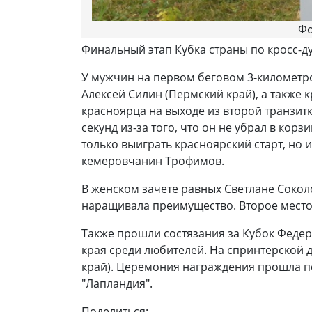
Фо
Финальный этап Кубка страны по кросс-д
У мужчин на первом беговом 3-километро
Алексей Силин (Пермский край), а также к
красноярца на выходе из второй транзитк
секунд из-за того, что он не убрал в кор
только выиграть красноярский старт, но
кемеровчанин Трофимов.
В женском зачете равных Светлане Соколо
наращивала преимущество. Второе место з
Также прошли состязания за Кубок Федер
края среди любителей. На спринтерской 
край). Церемония награждения прошла по 
"Лапландия".
Поделиться: