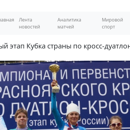
лавная
Лента
Аналитика
Мировой
новостей
матчей
спорт
й этап Кубка страны по кросс-дуатло