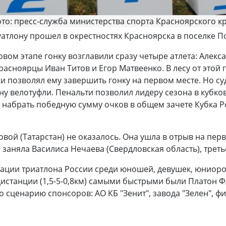
то: пресс-служба министерства спорта Красноярского к
уатлону прошел в окрестностях Красноярска в поселке П
вом этапе гонку возглавили сразу четыре атлета: Алекс
расноярцы Иван Титов и Егор Матвеенко. В лесу от этой 
и позволял ему завершить гонку на первом месте. Но су
зину велотуфли. Пенальти позволил лидеру сезона в кубк
 и набрать победную сумму очков в общем зачете Кубка 
вой (Татарстан) не оказалось. Она ушла в отрыв на пер
аняла Василиса Нечаева (Свердловская область), треть
ации триатлона России среди юношей, девушек, юниоров
дистанции (1,5-5-0,8км) самыми быстрыми были Платон 
сценарию спонсоров: АО КБ "Зенит", завода "Зелен", фи