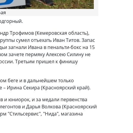
рая
одгорный.
андр Трофимов (Кемеровская область),
группы сумел отъехать Иван Титов. Запас
дьи загнали Ивана в пенальти-бокс на 15
овом зачете пермяку Алексею Силину не
России. Третьим пришел к финишу
вом беге и в дальнейшем только
е – Ирина Секира (Красноярский край).
 и юниорок, и за медали первенства
Флегонтов и Дарья Волкова (Красноярский
рм "Стильсервис", "Нида", магазина