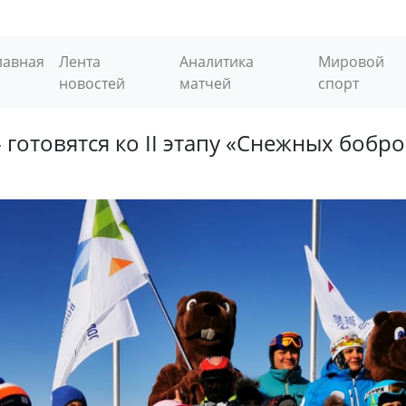
лавная
Лента
Аналитика
Мировой
новостей
матчей
спорт
готовятся ко II этапу «Снежных бобр