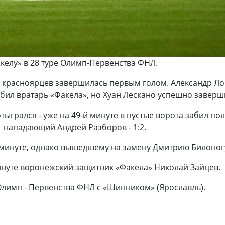
келу» в 28 туре Олимп-Первенства ФНЛ.
а красноярцев завершилась первым голом. Александр Ло
тбил вратарь «Факела», но Хуан Лескано успешно завершил
ыгрался - уже на 49-й минуте в пустые ворота забил по
л нападающий Андрей Разборов - 1:2.
3 минуте, однако вышедшему на замену Дмитрию Билоногу
инуте воронежский защитник «Факела» Николай Зайцев.
а Олимп - Первенства ФНЛ с «Шинником» (Ярославль).