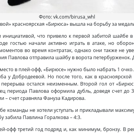
Фото: vk.com/birusa_whl
евой» красноярская «Бирюса» вышла на борьбу за меда
и инициативой, что привело к первой забитой шайбе в
оде гостью начали активно играть в атаке, но оборо
оментов во время контратак, однако они также не уве
ия Павлова отправила шайбу в ворота петербурженок. До
 место в плей-офф, «Бирюсе» нужно было набрать 1 очко
ба у Добродеевой. Но после того, как в красноярской
о перерыва остался неизменным. Второй гол от «Бирю
ец периода Павлова оформила дубль, доведя счет до 3
 – счет сравняла Фануза Кадирова.
обе команды не хотели уступать и прикладывали максиму
 забила Павлина Горалкова – 4:3.
ей-офф третий год подряд и, как минимум, бронзу. В р