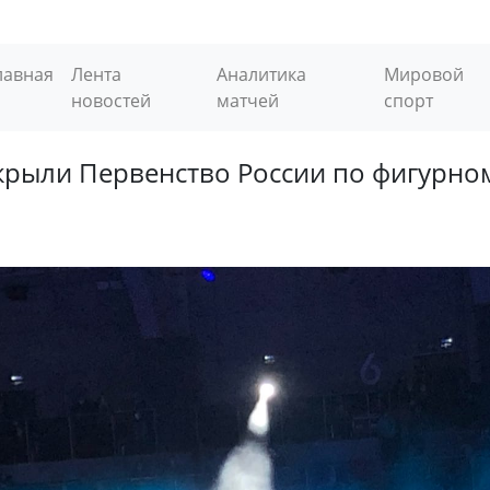
лавная
Лента
Аналитика
Мировой
новостей
матчей
спорт
рыли Первенство России по фигурно