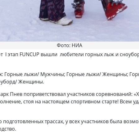
Фото: НИА
т I этап FUNCUP вышли любители горных лыж и сноубор
ях: Горные лыжи/ Мужчины; Горные лыжи/ Женщины; Го
оуборд/ Женщины.
рк Пнев поприветствовал участников соревнований: «Хо
олнение, стоя на настоящем спортивном старте! Всем у
 подготовленных трассах, у всех участников была воз
одство.