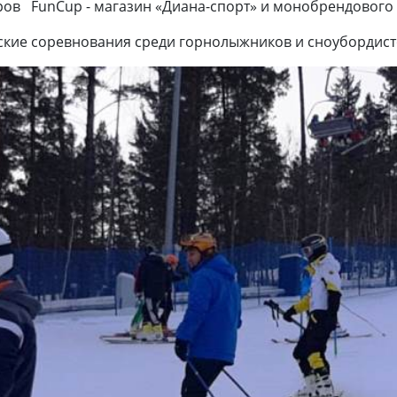
ов FunCup - магазин «Диана-спорт» и монобрендового с
ские соревнования среди горнолыжников и сноубордистов