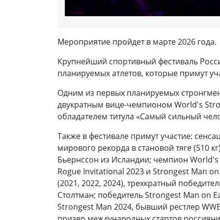
Мероприятие пройдет в марте 2026 года.
Крупнейший спортивный фестиваль России 
планируемых атлетов, которые примут уча
Одним из первых планируемых стронгмено
двукратным вице-чемпионом World's Stron
обладателем титула «Самый сильный чел
Также в фестивале примут участие: сенса
мирового рекорда в становой тяге (510 кг
Бьернссон из Исландии; чемпион World's S
Rogue Invitational 2023 и Strongest Man o
(2021, 2022, 2024), трехкратный победител
Столтман; победитель Strongest Man on Ear
Strongest Man 2024, бывший рестлер WWE 
призер международных стартов россиянин