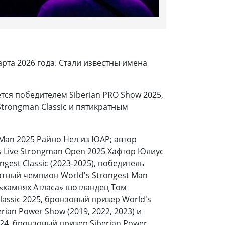
рта 2026 года. Стали известны имена
ся победителем Siberian PRO Show 2025,
Strongman Classic и пятикратным
 Man 2025 Райно Нел из ЮАР; автор
ts Live Strongman Open 2025 Хафтор Юлиус
est Classic (2023-2025), победитель
кратный чемпион World's Strongest Man
 в «камнях Атласа» шотландец Том
Classic 2025, бронзовый призер World's
an Power Show (2019, 2022, 2023) и
24, бронзовый призер Siberian Power