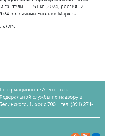
й гантели — 151 кг (2024) россиянин
 2024 россиянин Евгений Марков.
талл».
Информационное Агентство»
 Федеральной службы по надзору в
инского, 1, офис 700 | тел. (391) 274-