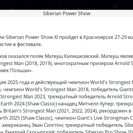
Siberian Power Show
Siberian Power Show Xl пройдет в Красноярске 27-29 ма
стие в фестивале.
в оказался поляк Матеуш Килишковский. Матеуш являет
gest Man (2018, 2019), многократным призером Arnold 
овек Польши».
ция 2025 года и действующий чемпион World's Strongest
), чемпион World's Strongest Man 2018, победитель Gian
trongest Man 2023, трехкратный победитель Arnold Strong
n Earth 2024 (Shaw Classic) канадец Митчелл Хупер; трех
ь Britain's Strongest Man (2021, 2022, 2024), рекордсмен
th 2025 (Shaw Classic), чемпион Giant's Live Strongman 
американец Эван Силгтон; трехкратный победитель Siberi
 Дмитрий Скосырский; победитель Siberian Pro Show 20