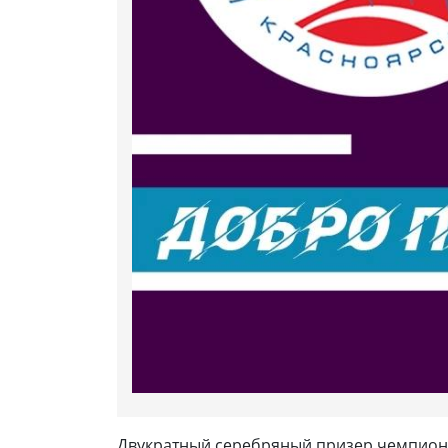
Двукратный серебряный призер чемпиона