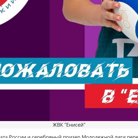
ЖВК "Енисей"
та России и серебряный призер Молодежной лиги пере