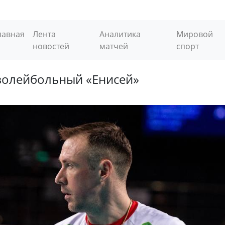
лавная
Лента
Аналитика
Мировой
новостей
матчей
спорт
волейбольный «Енисей»