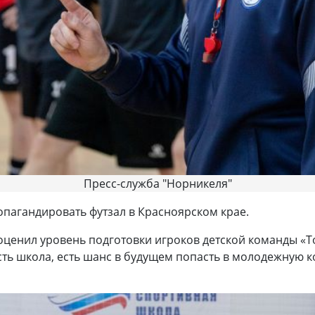
Пресс-служба "Норникеля"
ропагандировать футзал в Красноярском крае.
енил уровень подготовки игроков детской команды «Тот
сть школа, есть шанс в будущем попасть в молодежную к