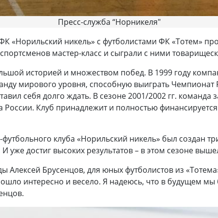
Пресс-служба “Норникеля"
К «Норильский никель» с футболистами ФК «Тотем» про
спортсменов мастер-класс и сыграли с ними товарищеск
ольшой историей и множеством побед. В 1999 году комп
оманду мирового уровня, способную выиграть Чемпионат 
авил себя долго ждать. В сезоне 2001/2002 гг. команда 
ка России. Клуб принадлежит и полностью финансируетс
утбольного клуба «Норильский никель» был создан три 
 уже достиг высоких результатов – в этом сезоне выше
ы Алексей Брусенцов, для юных футболистов из «Тотема
ошло интересно и весело. Я надеюсь, что в будущем мы 
сенцов.