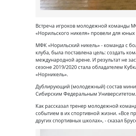
Встреча игроков молодежной команды МФ
«Норильского никеля» провели для юных 
МФК «Норильский никель» - команда с б
клуба, была поставлена цель: создать к
международной арене. И результат не заст
сезоне 2019/2020 стала обладателем Куб
«Норникель».
Дублирующий (молодежный) состав мини-ф
Сибирским Федеральным Университетом. И
Как рассказал тренер молодежной команд
событием в их спортивной жизни. «Все пр
других спортивных школах», - сказал Бру