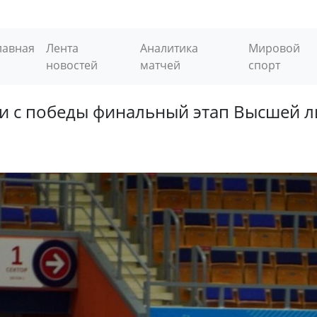
лавная
Лента
Аналитика
Мировой
новостей
матчей
спорт
ли с победы финальный этап Высшей л