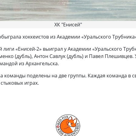
ХК "Енисей"
быграла хоккеистов из Академии «Уральского Трубника»
лиги «Енисей-2» выиграл у Академии «Уральского Трубни
енко (дубль), Антон Савлук (дубль) и Павел Плешивцев. 
мандой из Архангельска.
а команды поделены на две группы. Каждая команда в св
 стыковых играх.