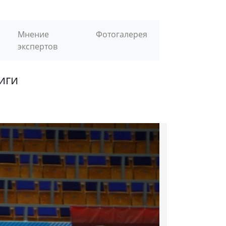
Мнение
Фотогалерея
экспертов
иги