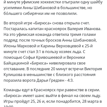
й минуте уфимские хоккеистки отыграли одну шайбу
усилиями Анны Шибановой в большинстве, но
бóльшего сибирячки им не позволили.
Во второй игре «Бирюса» снова открыла счет.
Постаралась капитан красноярок Валерия Иванова.
На это уфимская команда ответила тремя голами
подряд: после точных бросков Анны Шибановой,
Илоны Марковой и Карины Верховцевой к 25-й
минуте счет стал 3:1 в пользу хозяек льда. С
помощью Софьи Кривошеевой и Вероники
Байцацкиной «Бирюса» нивелировала свое
отставание. В последние 20 минут встречи Виктория
Кулишова в меньшинстве с близкого расстояния
поразила ворота Дарьи Гредзен - 4:3.
Команды едут в Красноярск при равенстве в серии.
«Бирюса» имеет шанс выйти в финал на своем льду.
Игры пройдут 25, 26 и, если понадобится, 28 марта в
19:00.