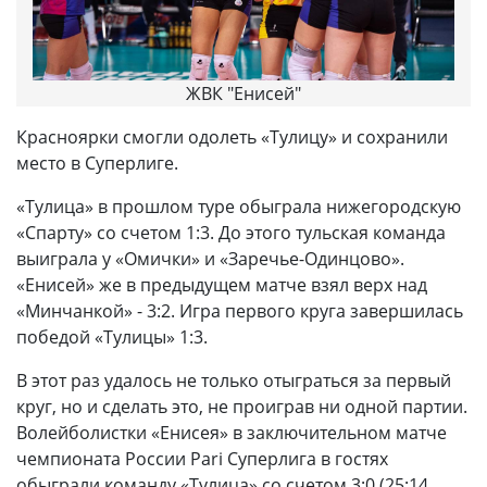
ЖВК "Енисей"
Красноярки смогли одолеть «Тулицу» и сохранили
место в Суперлиге.
«Тулица» в прошлом туре обыграла нижегородскую
«Спарту» со счетом 1:3. До этого тульская команда
выиграла у «Омички» и «Заречье-Одинцово».
«Енисей» же в предыдущем матче взял верх над
«Минчанкой» - 3:2. Игра первого круга завершилась
победой «Тулицы» 1:3.
В этот раз удалось не только отыграться за первый
круг, но и сделать это, не проиграв ни одной партии.
Волейболистки «Енисея» в заключительном матче
чемпионата России Pari Суперлига в гостях
обыграли команду «Тулица» со счетом 3:0 (25:14,