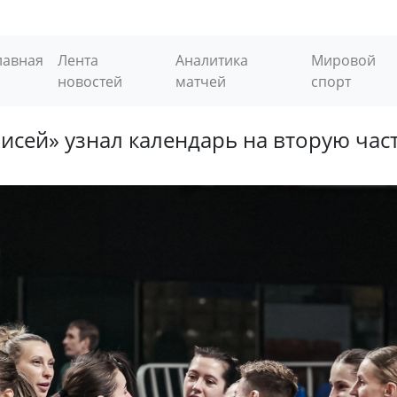
лавная
Лента
Аналитика
Мировой
новостей
матчей
спорт
исей» узнал календарь на вторую част