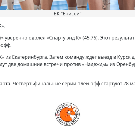
БК "Енисей"
К».
 уверенно одолел «Спарту энд К» (45:76). Этот результа
-офф.
К» из Екатеринбурга. Затем команду ждет выезд в Курск 
ждут две домашние встречи против «Надежды» из Оренбур
арта. Четвертьфинальные серии плей-офф стартуют 28 ма