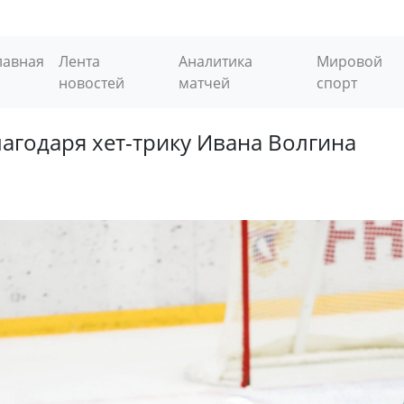
лавная
Лента
Аналитика
Мировой
новостей
матчей
спорт
лагодаря хет-трику Ивана Волгина