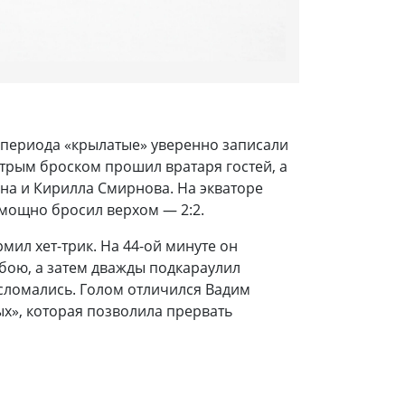
о периода «крылатые» уверенно записали
итрым броском прошил вратаря гостей, а
на и Кирилла Смирнова. На экваторе
 мощно бросил верхом — 2:2.
ил хет-трик. На 44-ой минуте он
 бою, а затем дважды подкараулил
сломались. Голом отличился Вадим
тых», которая позволила прервать