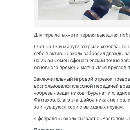
Для «крылатых» это первая выездная побе
Счёт на 13-й минуте открыли хозяева. Т
себе в актив. «Сокол» забросил дважды з
на 25-ой Семён Афонасьевский точно за
основного времени матча Илья Круглов п
Заключительный игровой отрезок преврат
воспользовался классной передачей враз
«обрезы» защитников «Бурана» и хладно
Фаттахов. Благо эта шайба никак не повл
затянувшуюся серию выездных неудач.
4 февраля «Сокол» сыграет с «Ростовом».