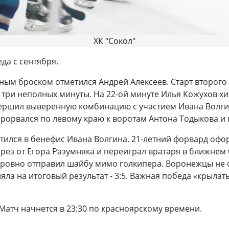
ХК "Сокол"
да с сентября.
очным броском отметился Андрей Алексеев. Старт второг
а три неполных минуты. На 22-ой минуте Илья Кожухов х
вершил выверенную комбинацию с участием Ивана Волги
рорвался по левому краю к воротам Антона Тодыкова и
ился в бенефис Ивана Волгина. 21-летний форвард оформ
рез от Егора Разумняка и переиграл вратаря в ближнем
кровно отправил шайбу мимо голкипера. Воронежцы не 
ияла на итоговый результат - 3:5. Важная победа «крыла
 Матч начнется в 23:30 по красноярскому времени.