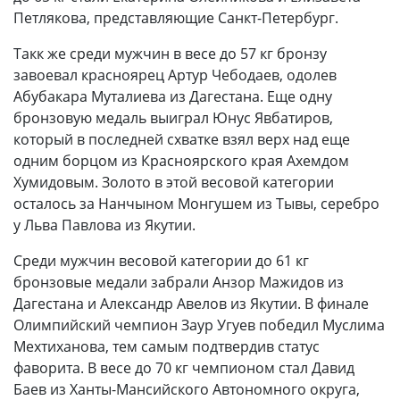
Петлякова, представляющие Санкт-Петербург.
Такк же среди мужчин в весе до 57 кг бронзу
завоевал красноярец Артур Чебодаев, одолев
Абубакара Муталиева из Дагестана. Еще одну
бронзовую медаль выиграл Юнус Явбатиров,
который в последней схватке взял верх над еще
одним борцом из Красноярского края Ахемдом
Хумидовым. Золото в этой весовой категории
осталось за Нанчыном Монгушем из Тывы, серебро
у Льва Павлова из Якутии.
Среди мужчин весовой категории до 61 кг
бронзовые медали забрали Анзор Мажидов из
Дагестана и Александр Авелов из Якутии. В финале
Олимпийский чемпион Заур Угуев победил Муслима
Мехтиханова, тем самым подтвердив статус
фаворита. В весе до 70 кг чемпионом стал Давид
Баев из Ханты-Мансийского Автономного округа,