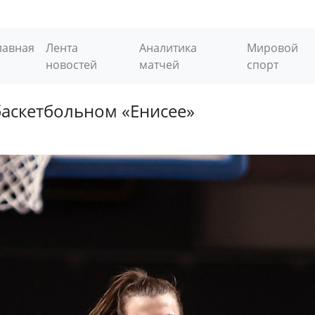
лавная
Лента
Аналитика
Мировой
новостей
матчей
спорт
баскетбольном «Енисее»