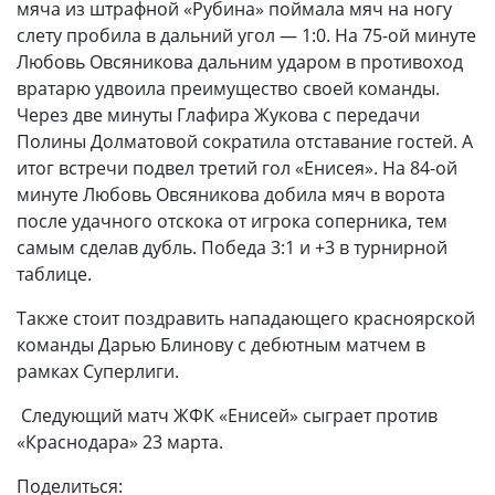
мяча из штрафной «Рубина» поймала мяч на ногу
слету пробила в дальний угол — 1:0. На 75-ой минуте
Любовь Овсяникова дальним ударом в противоход
вратарю удвоила преимущество своей команды.
Через две минуты Глафира Жукова с передачи
Полины Долматовой сократила отставание гостей. А
итог встречи подвел третий гол «Енисея». На 84-ой
минуте Любовь Овсяникова добила мяч в ворота
после удачного отскока от игрока соперника, тем
самым сделав дубль. Победа 3:1 и +3 в турнирной
таблице.
Также стоит поздравить нападающего красноярской
команды Дарью Блинову с дебютным матчем в
рамках Суперлиги.
Следующий матч ЖФК «Енисей» сыграет против
«Краснодара» 23 марта.
Поделиться: