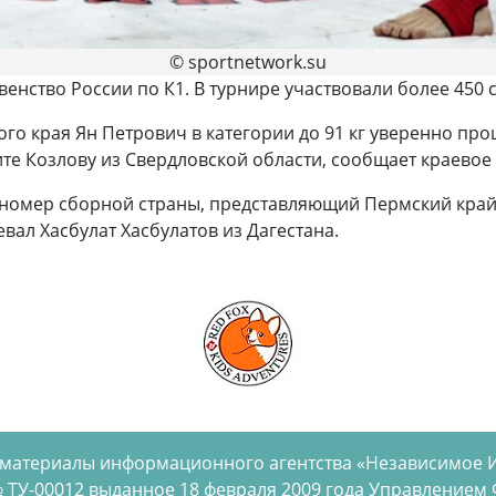
© sportnetwork.su
енство России по К1. В турнире участвовали более 450 
го края Ян Петрович в категории до 91 кг уверенно про
те Козлову из Свердловской области, сообщает краевое
й номер сборной страны, представляющий Пермский кра
евал Хасбулат Хасбулатов из Дагестана.
 материалы информационного агентства «Независимое 
 ТУ-00012 выданное 18 февраля 2009 года Управлением