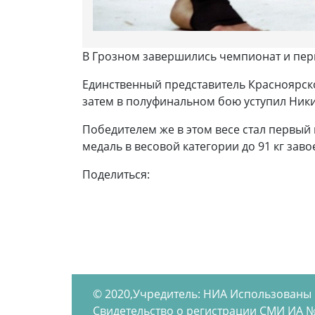
В Грозном завершились чемпионат и перв
Единственный представитель Красноярско
затем в полуфинальном бою уступил Ники
Победителем же в этом весе стал первы
медаль в весовой категории до 91 кг заво
Поделиться:
© 2020,Учредитель: НИА Использованы
Свидетельство о регистрации СМИ ИА №