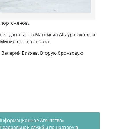
спортсменов.
шел дагестанца Магомеда Абдуразакова, а
 Министерство спорта.
й Валерий Бизяев. Вторую бронзовую
Информационное Агентство»
 Федеральной службы по надзору в