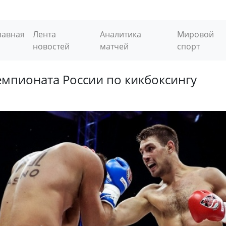
лавная
Лента
Аналитика
Мировой
новостей
матчей
спорт
емпионата России по кикбоксингу