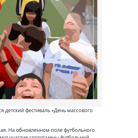
ся детский фестиваль «День массового
края. На обновленном поле футбольного
имут участие спортсмены футбольной