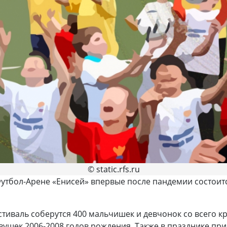
© static.rfs.ru
«Футбол-Арене «Енисей» впервые после пандемии состоит
естиваль соберутся 400 мальчишек и девчонок со всего 
ушек 2006-2008 годов рождения. Также в празднике пр