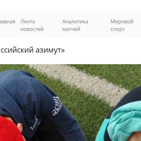
лавная
Лента
Аналитика
Мировой
новостей
матчей
спорт
оссийский азимут»