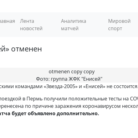
лавная
Лента
Аналитика
Мировой
новостей
матчей
спорт
ей» отменен
Фото: группа ЖФК "Енисей"
скими командами «Звезда-2005» и «Енисей» не состоится
поездкой в Пермь получили положительные тесты на COV
еренесена по причине заражения коронавирусом несколь
матча будет объявлено дополнительно.