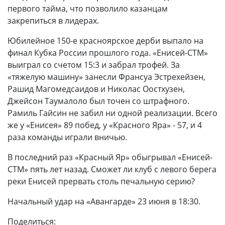
первого тайма, что позволило казанцам
закрепиться в лидерах.
Юбилейное 150-е красноярское дерби выпало на
финал Кубка России прошлого года. «Енисей-СТМ»
выиграл со счетом 15:3 и забрал трофей. За
«тяжелую машину» занесли Франсуа Эстрехейзен,
Рашид Магомедсаидов и Николас Оостхузен,
Джейсон Таумалоло был точен со штрафного.
Рамиль Гайсин не забил ни одной реализации. Всего
же у «Енисея» 89 побед, у «Красного Яра» - 57, и 4
раза команды играли вничью.
В последний раз «Красный Яр» обыгрывал «Енисей-
СТМ» пять лет назад. Сможет ли клуб с левого берега
реки Енисей прервать столь печальную серию?
Начальный удар на «Авангарде» 23 июня в 18:30.
Поделиться: