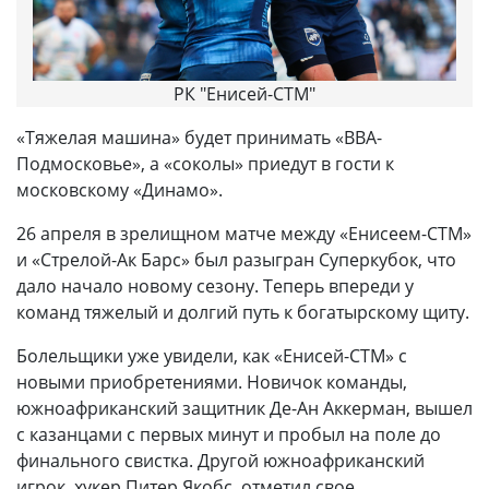
РК "Енисей-СТМ"
«Тяжелая машина» будет принимать «ВВА-
Подмосковье», а «соколы» приедут в гости к
московскому «Динамо».
26 апреля в зрелищном матче между «Енисеем-СТМ»
и «Стрелой-Ак Барс» был разыгран Суперкубок, что
дало начало новому сезону. Теперь впереди у
команд тяжелый и долгий путь к богатырскому щиту.
Болельщики уже увидели, как «Енисей-СТМ» с
новыми приобретениями. Новичок команды,
южноафриканский защитник Де-Ан Аккерман, вышел
с казанцами с первых минут и пробыл на поле до
финального свистка. Другой южноафриканский
игрок, хукер Питер Якобс, отметил свое