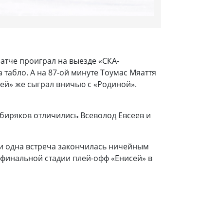
атче проиграл на выезде «СКА-
 табло. А на 87-ой минуте Тоумас Мяаття
сей» же сыграл вничью с «Родиной».
ибиряков отличились Всеволод Евсеев и
, и одна встреча закончилась ничейным
ьфинальной стадии плей-офф «Енисей» в