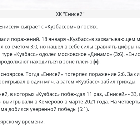
ХК "Енисей"
нисей» сыграет с «Кузбассом» в гостях.
али поражений. 18 января «Кузбасс»в захватывающем м
 со счетом 3:0, но нашел в себе силы сравнять цифры на
уре «Кузбасс» одолел московское «Динамо» (3:6). «Ени
продолжают находиться в зоне плей-офф.
сноярске. Тогда «Енисей» потерпел поражение 2:6. За с
роигрывал в один мяч, а затем «Кузбасс» забил трижды.
ей, в которых «Кузбасс» побеждал 11 раз, «Енисей» - 33
ы выигрывали в Кемерово в марте 2021 года. На четверт
дома добился уверенной победы (5:1).
оярскому времени.