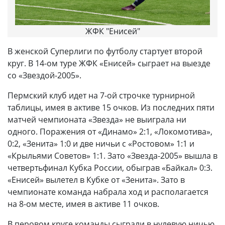
ЖФК "Енисей"
В женской Суперлиги по футболу стартует второй
круг. В 14-ом туре ЖФК «Енисей» сыграет на выезде
со «Звездой-2005».
Пермский клуб идет на 7-ой строчке турнирной
таблицы, имея в активе 15 очков. Из последних пяти
матчей чемпионата «Звезда» не выиграла ни
одного. Поражения от «Динамо» 2:1, «Локомотива»,
0:2, «Зенита» 1:0 и две ничьи с «Ростовом» 1:1 и
«Крыльями Советов» 1:1. Зато «Звезда-2005» вышла в
четвертьфинал Кубка России, обыграв «Байкал» 0:3.
«Енисей» вылетел в Кубке от «Зенита». Зато в
чемпионате команда набрала ход и располагается
на 8-ом месте, имея в активе 11 очков.
В перовом круге команды сыграли в нулевую ничью.