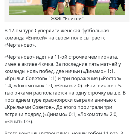
ЖФК "Енисей"
В 12-ом туре Суперлиги женская футбольная
команда «Енисей» на своем поле сыграет с
«Чертаново».
«Чертаново» идет на 11-ой строчке чемпионата,
имея в активе 4 очка. За последние пять матчей у
команды ноль побед, две ничьи («Динамо» 1:1,
«Крылья Советов» 1:1) и три поражения («Ростов»
1:4, «Локомотив» 1:0, «Зенит» 2:0). «Енисей» же с 5-
тью очками располагается на одну строчку выше. В
последнем туре красноярски сыграли вничью с
«Крыльями Советов». До этого проиграли три
встречи подряд («Динамо» 0:1, «Локомотив» 2:0,
«Зенит» 0:3).
Всего команды встречались между собой 11 раз. 3