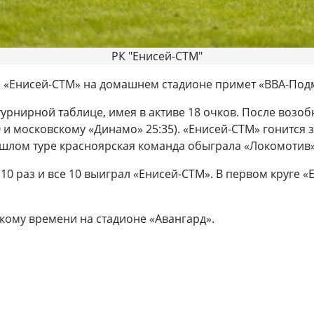
РК "Енисей-СТМ"
и «Енисей-СТМ» на домашнем стадионе примет «ВВА-Под
 турнирной таблице, имея в активе 18 очков. После воз
0 и московскому «Динамо» 25:35). «Енисей-СТМ» гонится 
рошлом туре красноярская команда обыграла «Локомотив»
 10 раз и все 10 выиграл «Енисей-СТМ». В первом круге
скому времени на стадионе «Авангард».