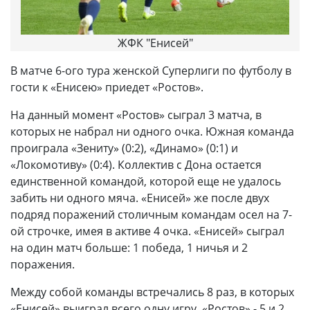
ЖФК "Енисей"
В матче 6-ого тура женской Суперлиги по футболу в
гости к «Енисею» приедет «Ростов».
На данный момент «Ростов» сыграл 3 матча, в
которых не набрал ни одного очка. Южная команда
проиграла «Зениту» (0:2), «Динамо» (0:1) и
«Локомотиву» (0:4). Коллектив с Дона остается
единственной командой, которой еще не удалось
забить ни одного мяча. «Енисей» же после двух
подряд поражений столичным командам осел на 7-
ой строчке, имея в активе 4 очка. «Енисей» сыграл
на один матч больше: 1 победа, 1 ничья и 2
поражения.
Между собой команды встречались 8 раз, в которых
«Енисей» выиграл всего одну игру, «Ростов» - 5 и 2