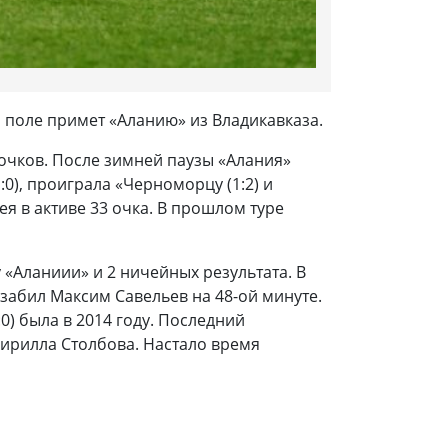
м поле примет «Аланию» из Владикавказа.
 очков. После зимней паузы «Алания»
0), проиграла «Черноморцу (1:2) и
ея в активе 33 очка. В прошлом туре
у «Аланиии» и 2 ничейных результата. В
 забил Максим Савельев на 48-ой минуте.
0) была в 2014 году. Последний
Кирилла Столбова. Настало время