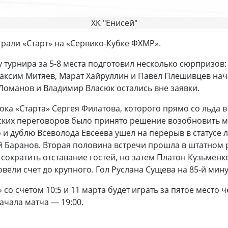
ХК "Енисей"
рали «Старт» на «Сервико-Кубке ФХМР».
 турнира за 5-8 места подготовил несколько сюрпризов
Максим Митяев, Марат Хайруллин и Павел Плешивцев нача
Ломанов и Владимир Власюк остались вне заявки.
а «Старта» Сергея Филатова, которого прямо со льда в 
ких переговоров было принято решение возобновить мат
 и дублю Всеволода Евсеева ушел на перерыв в статусе 
й Баранов. Вторая половина встречи прошла в штатном 
ократить отставание гостей, но затем Платон Кузьменко
овели счет до крупного. Гол Руслана Сущева на 85-й мин
 со счетом 10:5 и 11 марта будет играть за пятое место
ачала матча — 19:00.