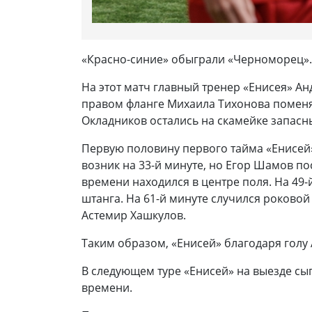
«Красно-синие» обыграли «Черноморец»
На этот матч главный тренер «Енисея» А
правом фланге Михаила Тихонова поменял
Окладников остались на скамейке запасн
Первую половину первого тайма «Енисей»
возник на 33-й минуте, но Егор Шамов п
времени находился в центре поля. На 49
штанга. На 61-й минуте случился роково
Астемир Хашкулов.
Таким образом, «Енисей» благодаря голу
В следующем туре «Енисей» на выезде сыг
времени.