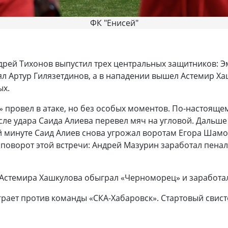
ФК "Енисей"
.
ндрей Тихонов выпустил трех центральных защитников: Э
 Артур Гилязетдинов, а в нападении вышел Астемир Ха
ых.
 провел в атаке, но без особых моментов. По-настоящем
осле удара Саида Алиева перевел мяч на угловой. Дальш
-й минуте Саид Алиев снова угрожал воротам Егора Шамо
й поворот этой встречи: Андрей Мазурин заработал пена
 Астемира Хашкулова обыграл «Черноморец» и заработал
рает против команды «СКА-Хабаровск». Стартовый свист