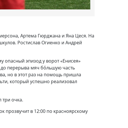
мерсона, Артема Гюрджана и Яна Цеся. На
шкулов. Ростислав Огиенко и Андрей
у опасный эпизод у ворот «Енисея»
е до перерыва мяч бóльшую часть
ва, но в этот раз на помощь пришла
льти, который успешно реализовал
 три очка.
ок прозвучит в 12:00 по красноярскому