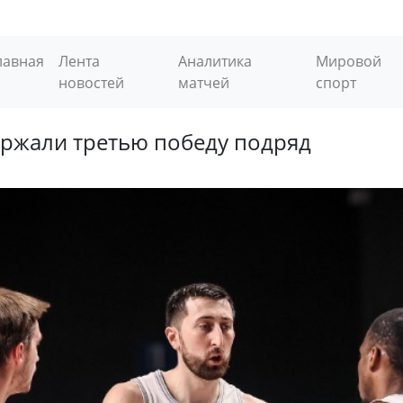
лавная
Лента
Аналитика
Мировой
новостей
матчей
спорт
ержали третью победу подряд