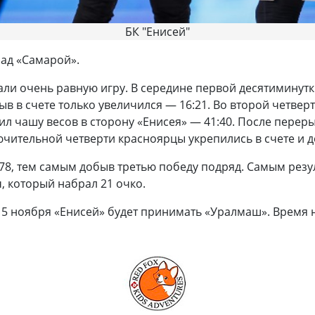
БК "Енисей"
ад «Самарой».
ли очень равную игру. В середине первой десятиминутк
рыв в счете только увеличился — 16:21. Во второй четвер
ил чашу весов в сторону «Енисея» — 41:40. После перер
ючительной четверти красноярцы укрепились в счете и 
:78, тем самым добыв третью победу подряд. Самым резу
, который набрал 21 очко.
 ноября «Енисей» будет принимать «Уралмаш». Время н