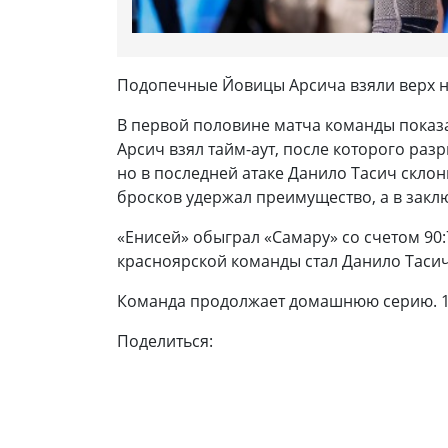
Подопечные Йовицы Арсича взяли верх н
В первой половине матча команды показа
Арсич взял тайм-аут, после которого раз
но в последней атаке Данило Тасич склон
бросков удержал преимущество, а в закл
«Енисей» обыграл «Самару» со счетом 90
красноярской команды стал Данило Тасич
Команда продолжает домашнюю серию. 15
Поделиться: