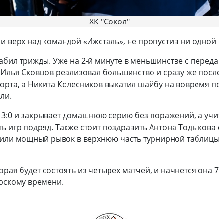
ХК "Сокол"
и верх над командой «Ижсталь», не пропустив ни одной
забил трижды. Уже на 2-й минуте в меньшинстве с перед
те Илья Сковцов реализовал большинство и сразу же пос
борта, а Никита Колесников выкатил шайбу на вовремя п
или.
 3:0 и закрывает домашнюю серию без поражений, а учи
 игр подряд. Также стоит поздравить Антона Тодыкова с
ли мощный рывок в верхнюю часть турнирной таблицы.
рая будет состоять из четырех матчей, и начнется она 7
ярскому времени.