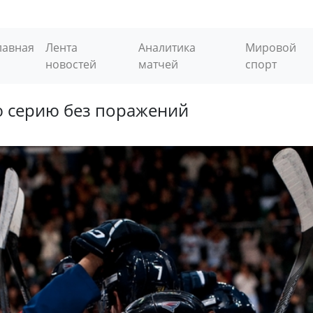
лавная
Лента
Аналитика
Мировой
новостей
матчей
спорт
 серию без поражений