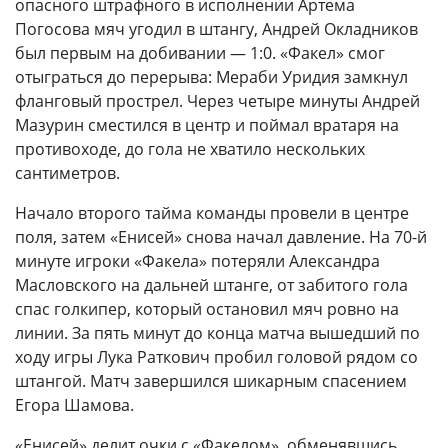
опасного штрафного в исполнении Артема
Погосова мяч угодил в штангу, Андрей Окладников
был первым на добивании — 1:0. «Факел» смог
отыграться до перерыва: Мераби Уридия замкнул
фланговый прострел. Через четыре минуты Андрей
Мазурин сместился в центр и поймал вратаря на
противоходе, до гола не хватило нескольких
сантиметров.
Начало второго тайма команды провели в центре
поля, затем «Енисей» снова начал давление. На 70-й
минуте игроки «Факела» потеряли Александра
Масловского на дальней штанге, от забитого гола
спас голкипер, который остановил мяч ровно на
линии. За пять минут до конца матча вышедший по
ходу игры Лука Раткович пробил головой рядом со
штангой. Матч завершился шикарным спасением
Егора Шамова.
«Енисей» делит очки с «Факелом», обменявшись