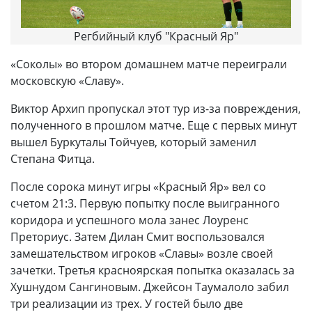
Регбийный клуб "Красный Яр"
«Соколы» во втором домашнем матче переиграли
московскую «Славу».
Виктор Архип пропускал этот тур из-за повреждения,
полученного в прошлом матче. Еще с первых минут
вышел Буркуталы Тойчуев, который заменил
Степана Фитца.
После сорока минут игры «Красный Яр» вел со
счетом 21:3. Первую попытку после выигранного
коридора и успешного мола занес Лоуренс
Преториус. Затем Дилан Смит воспользовался
замешательством игроков «Славы» возле своей
зачетки. Третья красноярская попытка оказалась за
Хушнудом Сангиновым. Джейсон Таумалоло забил
три реализации из трех. У гостей было две