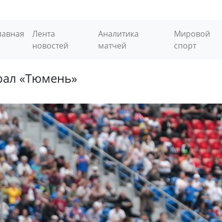
лавная
Лента
Аналитика
Мировой
новостей
матчей
спорт
рал «Тюмень»