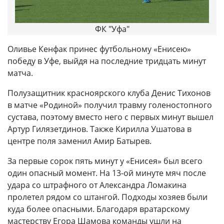
ФК "Уфа"
Оливье Кенфак принес футбольному «Енисею»
победу в Уфе, выйдя на последние тридцать минут
матча.
Полузащитник красноярского клуба Денис Тихонов
в матче «Родиной» получил травму голеностопного
сустава, поэтому вместо него с первых минут вышел
Артур Гилязетдинов. Также Кирилла Ушатова в
центре поля заменил Амир Батырев.
За первые сорок пять минут у «Енисея» был всего
один опасный момент. На 13-ой минуте мяч после
удара со штрафного от Александра Ломакина
пролетел рядом со штангой. Подходы хозяев были
куда более опасными. Благодаря вратарскому
мастерству Егора Шамова команды ушли на