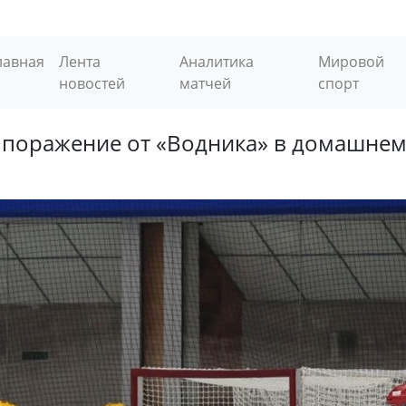
лавная
Лента
Аналитика
Мировой
новостей
матчей
спорт
 поражение от «Водника» в домашнем