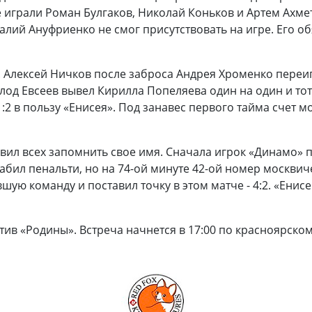
е играли Роман Булгаков, Николай Коньков и Артем Ахм
алий Ануфриенко не смог присутствовать на игре. Его о
 Алексей Ничков после заброса Андрея Хроменко переи
олод Евсеев вывел Кирилла Попеляева один на один и тот
2 в пользу «Енисея». Под занавес первого тайма счет мо
вил всех запомнить свое имя. Сначала игрок «Динамо» 
абил пенальти, но на 74-ой минуте 42-ой номер москвич
ую команду и поставил точку в этом матче - 4:2. «Енис
тив «Родины». Встреча начнется в 17:00 по красноярско