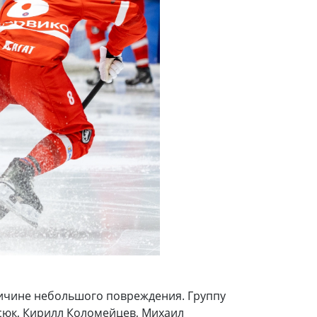
ричине небольшого повреждения. Группу
асюк, Кирилл Коломейцев, Михаил