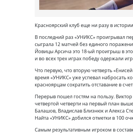
Красноярский клуб еще ни разу в истори
В последний раз «УНИКС» проигрывал перв
сыграла 12 матчей без единого поражени
Йовицы Арсича это 18-ый проигрыш в эт
и во всех трех играх победу одержали игро
Что первую, что вторую четверть «Енисей
время «УНИКС» уже успевал набросать ко
красноярцам сократить отставание в счете
Перерыв пошел гостям на пользу. Виктор 
четвертой четверти на первый план выше
Балашов, Владислав Близнюк и Алекса Ст
Найта «УНИКС» добился отметки в 100 очко
Самым результативным игроком в составе