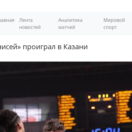
лавная
Лента
Аналитика
Мировой
новостей
матчей
спорт
исей» проиграл в Казани