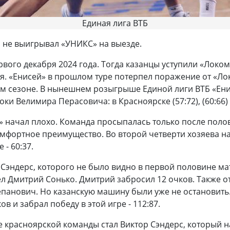
Единая лига ВТБ
и не выигрывал «УНИКС» на выезде.
ого декабря 2024 года. Тогда казанцы уступили «Локомо
я. «Енисей» в прошлом туре потерпел поражение от «Лок
ом сезоне. В нынешнем розыгрыше Единой лиги ВТБ «Ен
ки Велимира Перасовича: в Красноярске (57:72), (60:66) и
» начал плохо. Команда просыпалась только после поло
мфортное преимущество. Во второй четверти хозяева на
 - 60:37.
Сэндерс, которого не было видно в первой половине ма
л Дмитрий Сонько. Дмитрий забросил 12 очков. Также 
епанович. Но казанскую машину были уже не остановить
в и забрал победу в этой игре - 112:87.
 красноярской команды стал Виктор Сэндерс, который н