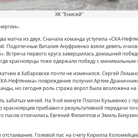
ХК "Енисей"
нергии».
а матча из двух. Сначала команда уступила «СКА-Нефтянику
ий. Подопечные Виталия Ануфриенко взяли девять очко
к». Встреча первого круга завершилась домашней победо
, где красноярцы тоже одержали победу с минимальным о
матчем в Хабаровске почти не изменился. Сергей Ломан
«СКА-Нефтяника» повреждение получил Артем Драничник
анды, но сегодня роль стража ворот была возложена на
ь забитых мячей. На 9-ой минуте Платон Кузьменко с 
ер красноярцев прибавил к результативной передачи точн
о пасов отличились Евгений Филиппов и Эмиль Бихузин.
л отстаивание. Голевой пас на счету Кирилла Коломейце