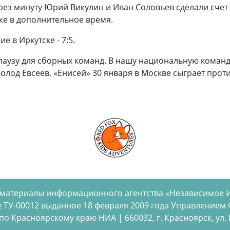
рез минуту Юрий Викулин и Иван Соловьев сделали счет 
же в дополнительное время.
 в Иркутске - 7:5.
аузу для сборных команд. В нашу национальную команду
олод Евсеев. «Енисей» 30 января в Москве сыграет прот
 материалы информационного агентства «Независимое 
 ТУ-00012 выданное 18 февраля 2009 года Управлением
 Красноярскому краю НИА | 660032, г. Красноярск, ул. Бел