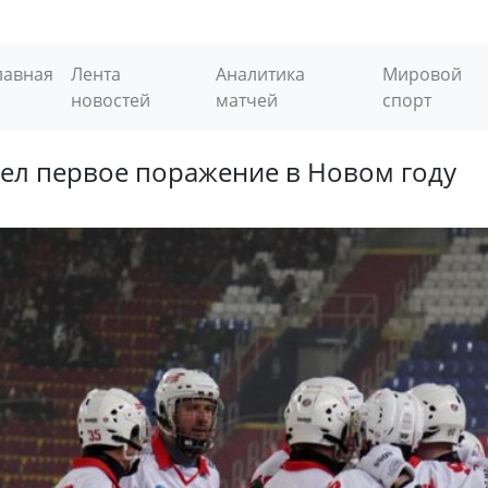
лавная
Лента
Аналитика
Мировой
новостей
матчей
спорт
ел первое поражение в Новом году