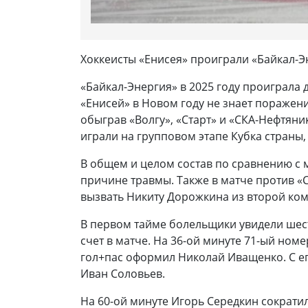
Хоккеисты «Енисея» проиграли «Байкал-Э
«Байкал-Энергия» в 2025 году проиграла дв
«Енисей» в Новом году не знает поражен
обыграв «Волгу», «Старт» и «СКА-Нефтяни
играли на групповом этапе Кубка страны
В общем и целом состав по сравнению с 
причине травмы. Также в матче против 
вызвать Никиту Дорожкина из второй ком
В первом тайме болельщики увидели шест
счет в матче. На 36-ой минуте 71-ый ном
гол+пас оформил Николай Иващенко. С ег
Иван Соловьев.
На 60-ой минуте Игорь Середкин сократи