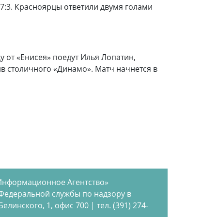
7:3. Красноярцы ответили двумя голами
 от «Енисея» поедут Илья Лопатин,
ив столичного «Динамо». Матч начнется в
Информационное Агентство»
 Федеральной службы по надзору в
инского, 1, офис 700 | тел. (391) 274-