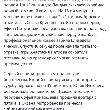
первой. На 13-ой минуте Ландыш Фахляхова забила
первый гол своей команды. На 18-ой минуте в
меньшинстве после выхода 2 в 1 точным броском
отметилась Софья Кривошеева. Во втором периоде
Афина Патманидис реализовала большинство, а под
занавес двадцатиминутки свою первую шайбу в
профессиональном хоккее забила Елизавета
Линник. Спустя 40 секунд после начала третьего
отрезка игры Анастасия Петрова сократила
отставание, но красноярки смогли отстоять
преимущество.
Первый период третьего матча получился
безголевым. Второй период рискнул повторить
судьбу первого, но на 39-ой минуте Юлия Нуякшева
реализовала большинство. В заключительном
периоде Софья Кривошеева прошила вратаря с
пятака, а Оксана Митрофанова принесла
сибирячкам победу в этой игре.