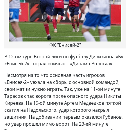
ФК "Енисей-2"
В 12-ом туре Второй лиги по футболу Дивизиона «Б»
«Енисей-2» сыграл вничью с «Динамо Вологда».
Несмотря на то что основная часть игроков
«Енисея-2» уехала на сборы с основной командой,
свои матчи нужно играть. Так, уже на 11-ой минуте
Тарасов спас ворота после опасного удара Никиты
Киреева. На 19-ой минуте Артем Медведков пяткой
скатил на Надольского, удар которого накрыл
защитник. На добивании первым оказался Губанов,
но удар прошел мимо ворот. На 23-ей минуте